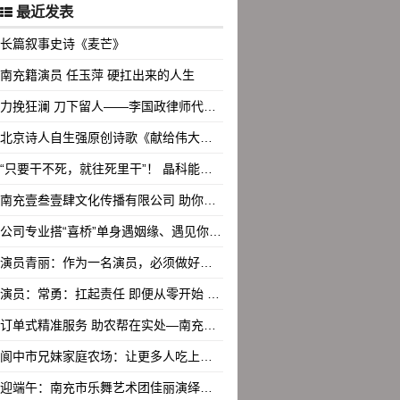
最近发表
长篇叙事史诗《麦芒》
南充籍演员 任玉萍 硬扛出来的人生
力挽狂澜 刀下留人——李国政律师代理的一起死刑复核案办案始末
北京诗人自生强原创诗歌《献给伟大的妈妈》等6首
“只要干不死，就往死里干”！ 晶科能源分享逆势成长经验
南充壹叁壹肆文化传播有限公司 助你遇见幸福
公司专业搭“喜桥”单身遇姻缘、遇见你是我的缘成热搜
演员青丽：作为一名演员，必须做好自我修养，才能决定角色的高度
演员：常勇：扛起责任 即便从零开始 扎根在观众心中
订单式精准服务 助农帮在实处—南充市老科协送良技良法良种下乡受欢迎
阆中市兄妹家庭农场：让更多人吃上正宗土鸡 做好舌尖上的安全
迎端午：南充市乐舞艺术团佳丽演绎东方之美 展现女性风采