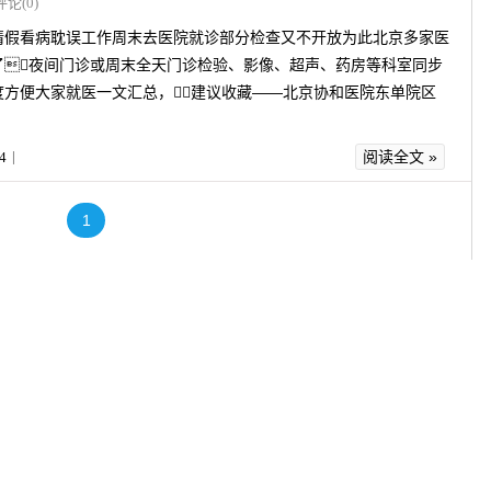
评论(0)
请假看病耽误工作周末去医院就诊部分检查又不开放为此北京多家医
了夜间门诊或周末全天门诊检验、影像、超声、药房等科室同步
度方便大家就医一文汇总，建议收藏——北京协和医院东单院区
阅读全文 »
4
丨
1