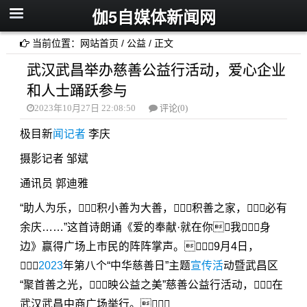
伽5自媒体新闻网
当前位置：
网站首页
/
公益
/ 正文
武汉武昌举办慈善公益行活动，爱心企业
和人士踊跃参与
2023年10月27日 22:08:50
评论(0)
极目新
闻记者
李庆
摄影记者 邹斌
通讯员 郭迪雅
“助人为乐，积小善为大善，积善之家，必有
余庆……”这首诗朗诵《爱的奉献·就在你我身
边》赢得广场上市民的阵阵掌声。9月4日，

2023
年第八个“中华慈善日”主题
宣传活
动暨武昌区
“聚首善之光，映公益之美”慈善公益行活动，在
武汉武昌中商广场举行。