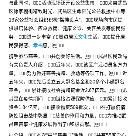
与此同时，活动现场还开设公益集市，来自武昌
区徐家棚街精致时光、武昌区生命阳光公益救援中心等
13家公益社会组织积极“摆摊设点”，现场向市民提
供烘焙体验、应急救援、健康义诊、美容美发等便民服
务，进一步丰富了周边居民
文化
生活，提升居
民获得感、
幸福
感。
携手参与慈善，共创美好生活。武昌区民政局
有关负责人介绍，近年来，该区广泛动员各方力
量，努力做好慈善捐赠、救助等各项工作。近
五年来，先后设立五大冠名基金和20多个小额冠名
基金，累计接收社会捐赠资金近2.67亿元。尤
其是在疫情期间，链接资源保障供应，累计接收
资金1.84亿元，接收物资509批次，在打赢疫情
防控阻击战中彰显了慈善的作用和力量，为推动武
昌慈善事业健康发展做出了积极贡献。
据介绍，本次“中华慈善日”活动，共有55家爱心