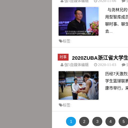
伽5自媒体编辑
2020-11-06
与尧林兄的
用型智库成
聊时事、聊
去...
标签:
时事
2020ZUBA浙江省大
伽5自媒体编辑
2020-11-03
历经7天激烈
学生篮球联
康市举行，来
标签:
1
2
3
4
5