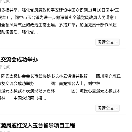
评论(0)
多措并举，强化党风廉政和平安建设中国众识网11月10日阆中/玉
龚茂培），阆中市玉台镇为进一步做深做实全镇党风政风人民满意工
植全镇风清气正的政治生态土壤，多措并举，加强党员干部作风建
队伍素质，强化党...
阅读全文 »
友交流会成功举办
评论(0)
太极协会会长市武协秘书长林云讲话并致辞 四川南充陈氏
充拳友交流会成功举办 图：南充知名人士，刘中林
意混元太极武术表演现场罗嘉林 图：陈氏心意混元太极武术
林 中国众识网（摄...
阅读全文 »
资源局戚红深入玉台督导项目工程