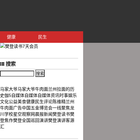
健康
民生
搜索
马家大爷
马家大爷牛肉面
兰州拉面的历
史
伽5自媒体
自媒体
自媒体资讯
时事
娱乐
文化
公益
美食
健康
民生
评论
陈维精
兰州
牛肉面
广告
中国五金博览会
一线聚焦
龙
川学校
星空观察网
晨报新闻
樊登读书
樊
登焦作
樊登全国巡回演讲
樊登演讲
客源
汇