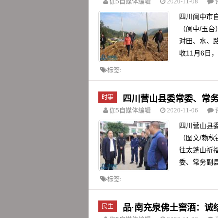
伽5自媒体编辑
2020-11-08
四川阆中市
（阆中/玉
对田、水、
收11月6日，
标签:
时事
四川​营山县委常委、常
伽5自媒体编辑
2020-11-06
四川营山县
（图文/赖秋
往太蓬山祈
委、常务副县
标签:
民生
品·南充泉佛土窖酒：诚